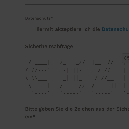
Datenschutz*
Hiermit akzeptiere ich die
Datenschu
Sicherheitsabfrage
  _____     ______    _____     _
refre
 / ____||  /_   _//  |__  //   | 
/ //---`'   -| ||-     / //    | 
\ \\___     _| ||_    / //__   | 
 \_____||  /_____//  /_____||  |_
  `----`   `-----`   `-----`   `-
Bitte geben Sie die Zeichen aus der Sich
ein*