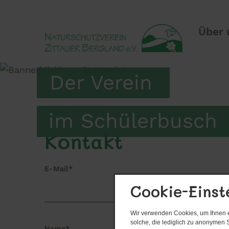
Über 
Der Verein
Start
Kontakt
im Schülerbusch
Kontakt
E-Mail*
Cookie-Einst
Wir verwenden Cookies, um Ihnen ei
solche, die lediglich zu anonymen S
Name*