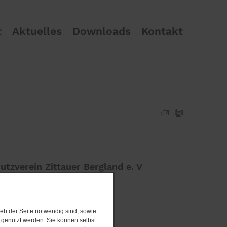
t
Aktuelles
Downloads
Kontakt
utzverein Zittauer Bergland e. V
Neusalzaer Str. 60
02763 Zittau
eb der Seite notwendig sind, sowie
e genutzt werden. Sie können selbst