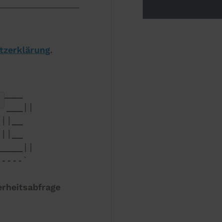
tzerklärung
.
____   

sh
 ___|| 

||__   

||__   

____|| 

----`  

erheitsabfrage